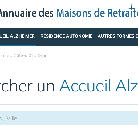
UEIL ALZHEIMER
RÉSIDENCE AUTONOMIE
AUTRES FORMES 
omté
»
Côte-d'Or
»
Dijon
rcher un
Accueil Al