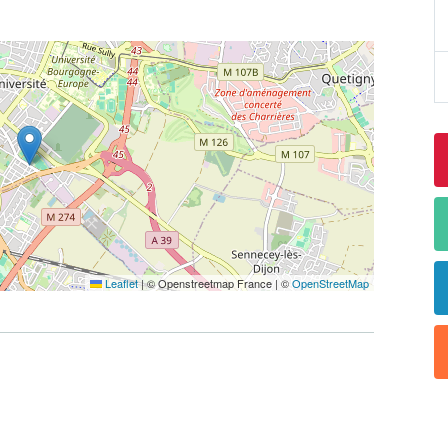
Leaflet
|
© Openstreetmap France | ©
OpenStreetMap