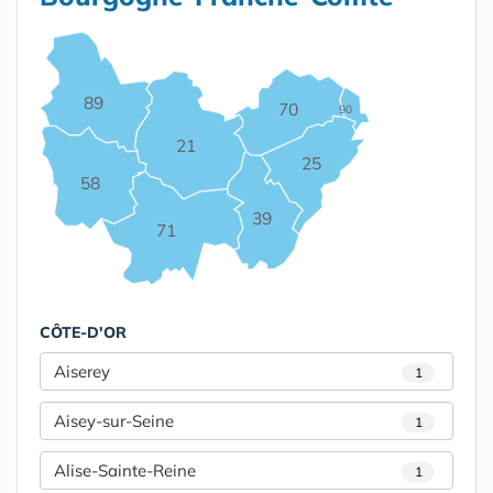
89
70
90
21
25
58
39
71
CÔTE-D'OR
Aiserey
1
Aisey-sur-Seine
1
Alise-Sainte-Reine
1