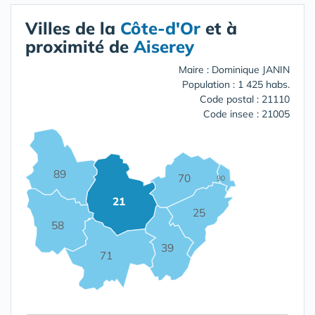
Villes de la
Côte-d'Or
et à
proximité de
Aiserey
Maire : Dominique JANIN
Population : 1 425 habs.
Code postal : 21110
Code insee : 21005
89
70
90
21
25
58
39
71