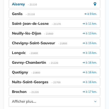
Aiserey
- 21110
Genlis
➔ à 9 km.
- 21110
Saint-Jean-de-Losne
➔ à 11 km.
- 21170
Neuilly-lès-Dijon
➔ à 13 km.
- 21800
Chevigny-Saint-Sauveur
➔ à 15 km.
- 21800
Longvic
➔ à 15 km.
- 21600
Gevrey-Chambertin
➔ à 16 km.
- 21220
Quetigny
➔ à 16 km.
- 21800
Nuits-Saint-Georges
➔ à 16 km.
- 21700
Brochon
➔ à 17 km.
- 21220
Afficher plus....