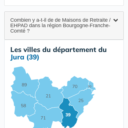
Combien y a-t-il de de Maisons de Retraite /
EHPAD dans la région Bourgogne-Franche-
Comté ?
Les villes du département du
Jura (39)
89
70
90
21
25
58
39
71