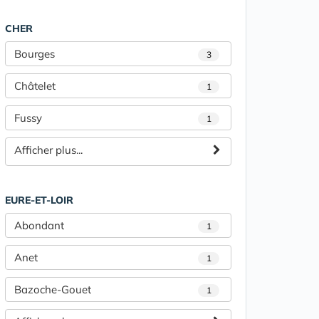
CHER
Bourges
3
Châtelet
1
Fussy
1
Afficher plus...
EURE-ET-LOIR
Abondant
1
Anet
1
Bazoche-Gouet
1