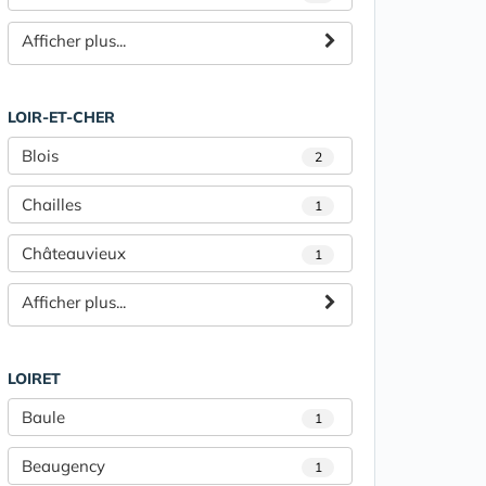
Afficher plus...
LOIR-ET-CHER
Blois
2
Chailles
1
Châteauvieux
1
Afficher plus...
LOIRET
Baule
1
Beaugency
1