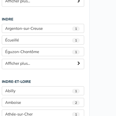
Afficher plus...
INDRE
Argenton-sur-Creuse
1
Écueillé
1
Éguzon-Chantôme
1
Afficher plus...
INDRE-ET-LOIRE
Abilly
1
Amboise
2
Athée-sur-Cher
1