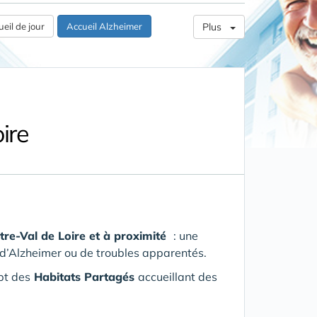
eil de jour
Accueil Alzheimer
Plus
ire
tre-Val de Loire
et à proximité
: une
 d’Alzheimer ou de troubles apparentés.
pt des
Habitats Partagés
accueillant des