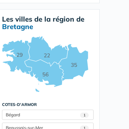
Les villes de la région de
Bretagne
29
22
35
56
COTES-D'ARMOR
Bégard
1
Beaussais-sur-Mer
1