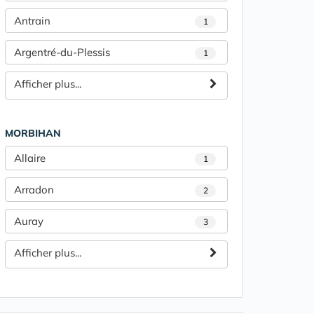
Antrain
1
Argentré-du-Plessis
1
Afficher plus...
MORBIHAN
Allaire
1
Arradon
2
Auray
3
Afficher plus...