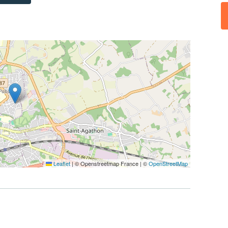
Leaflet
|
© Openstreetmap France | ©
OpenStreetMap