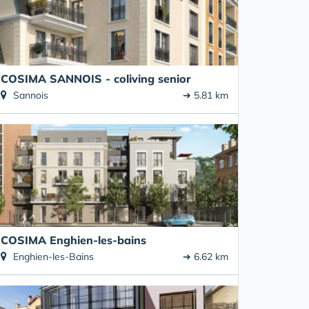
COSIMA SANNOIS - coliving senior
Sannois
➔ 5.81 km
COSIMA Enghien-les-bains
Enghien-les-Bains
➔ 6.62 km