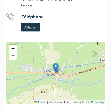
18210 - CHARENTON-DU-CHER
France
Téléphone
Afficher
+
−
Leaflet
|
© Openstreetmap France | ©
OpenStreetMap