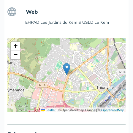
Web
EHPAD Les Jardins du Kem & USLD Le Kem
+
−
Leaflet
|
© Openstreetmap France | ©
OpenStreetMap