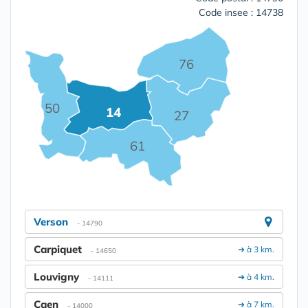
Code insee : 14738
76
50
14
27
61
Verson
- 14790
Carpiquet
➔ à 3 km.
- 14650
Louvigny
➔ à 4 km.
- 14111
Caen
➔ à 7 km.
- 14000