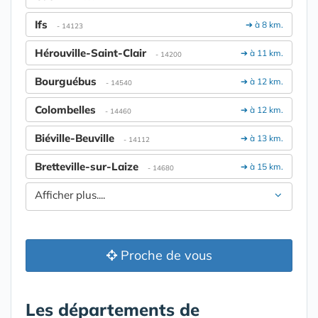
Ifs
➔ à 8 km.
- 14123
Hérouville-Saint-Clair
➔ à 11 km.
- 14200
Bourguébus
➔ à 12 km.
- 14540
Colombelles
➔ à 12 km.
- 14460
Biéville-Beuville
➔ à 13 km.
- 14112
Bretteville-sur-Laize
➔ à 15 km.
- 14680
Afficher plus....
Proche de vous
Les départements de