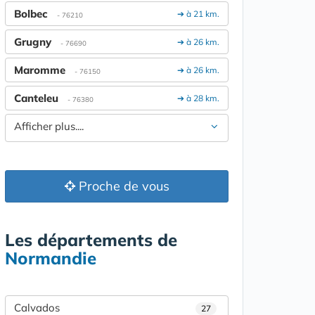
Bolbec
➔ à 21 km.
- 76210
Grugny
➔ à 26 km.
- 76690
Maromme
➔ à 26 km.
- 76150
Canteleu
➔ à 28 km.
- 76380
Afficher plus....
Proche de vous
Les départements de
Normandie
Calvados
27