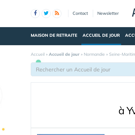
Panneau de gestion des cookies
Contact
Newsletter
MAISON DE RETRAITE
ACCUEIL DE JOUR
ACC
Accueil
»
Accueil de jour
»
Normandie
»
Seine-Mariti
à Y