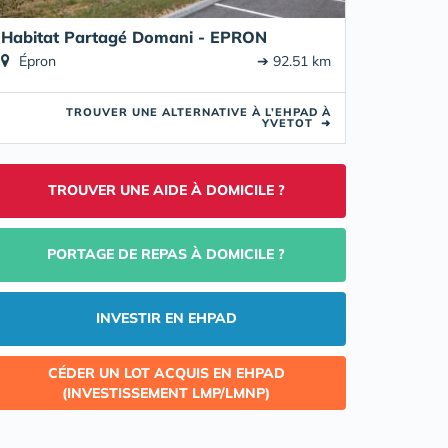
Habitat Partagé Domani - EPRON
Épron
➔ 92.51 km
TROUVER UNE ALTERNATIVE À L’EHPAD À
YVETOT
➜
TROUVER UNE AIDE À DOMICILE ?
PORTAGE DE REPAS À DOMICILE ?
INVESTIR EN EHPAD
CÉDER UN LOT ACQUIS EN EHPAD
(INVESTISSEMENT LMP/LMNP)