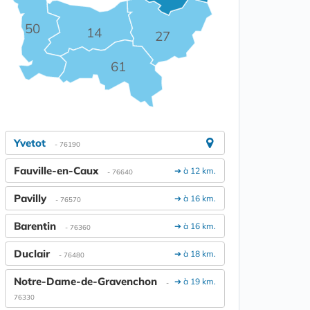
50
14
27
61
Yvetot
- 76190
Fauville-en-Caux
➔ à 12 km.
- 76640
Pavilly
➔ à 16 km.
- 76570
Barentin
➔ à 16 km.
- 76360
Duclair
➔ à 18 km.
- 76480
Notre-Dame-de-Gravenchon
➔ à 19 km.
-
76330