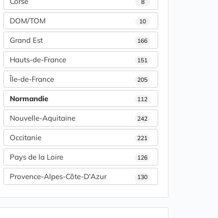
Corse
8
DOM/TOM
10
Grand Est
166
Hauts-de-France
151
Île-de-France
205
Normandie
112
Nouvelle-Aquitaine
242
Occitanie
221
Pays de la Loire
126
Provence-Alpes-Côte-D'Azur
130