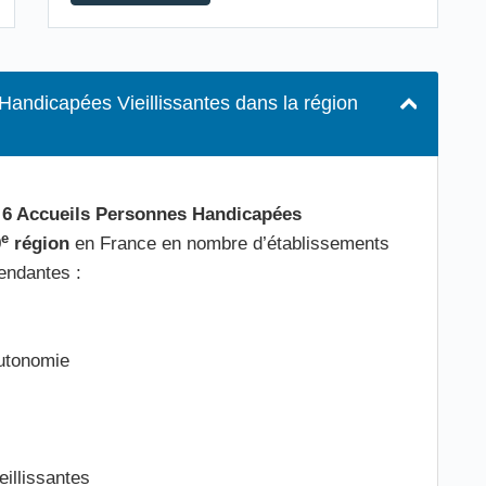
Handicapées Vieillissantes dans la région
e
6 Accueils Personnes Handicapées
e
9
région
en France en nombre d’établissements
endantes :
utonomie
illissantes