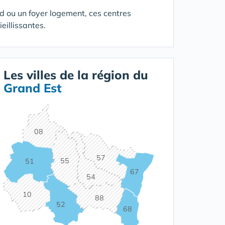
 ou un foyer logement, ces centres
illissantes.
Les villes de la région du
Grand Est
08
57
55
51
67
54
10
88
52
68