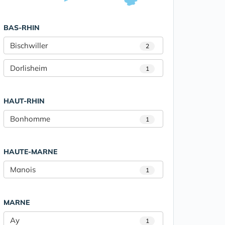
BAS-RHIN
Bischwiller
2
Dorlisheim
1
HAUT-RHIN
Bonhomme
1
HAUTE-MARNE
Manois
1
MARNE
Ay
1