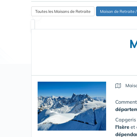
Toutes les Maisons de Retraite
Maison de Retraite
M
Maiso
Comment s
départem
Capgeris 
l'Isère
et 
dépenda