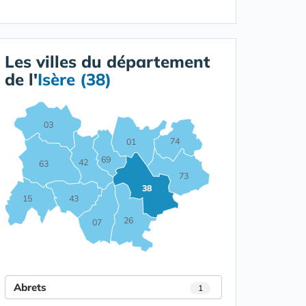
Les villes du département
de l'
Isère (38)
03
74
01
69
42
63
73
38
15
43
26
07
Abrets
1