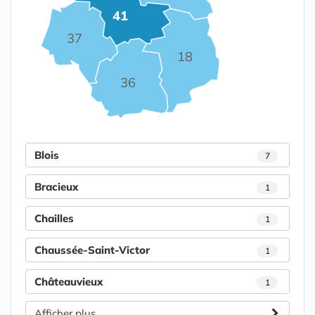
41
37
18
36
Blois
7
Bracieux
1
Chailles
1
Chaussée-Saint-Victor
1
Châteauvieux
1
Afficher plus...