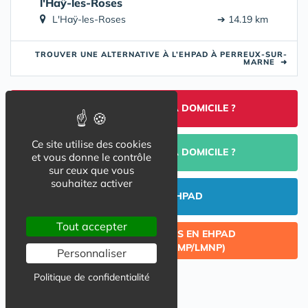
l'Haÿ-les-Roses
L'Haÿ-les-Roses
➔ 14.19 km
TROUVER UNE ALTERNATIVE À L’EHPAD À PERREUX-SUR-
MARNE
➜
TROUVER UNE AIDE À DOMICILE ?
Ce site utilise des cookies
PORTAGE DE REPAS À DOMICILE ?
et vous donne le contrôle
sur ceux que vous
souhaitez activer
INVESTIR EN EHPAD
Tout accepter
CÉDER UN LOT ACQUIS EN EHPAD
(INVESTISSEMENT LMP/LMNP)
Personnaliser
Politique de confidentialité