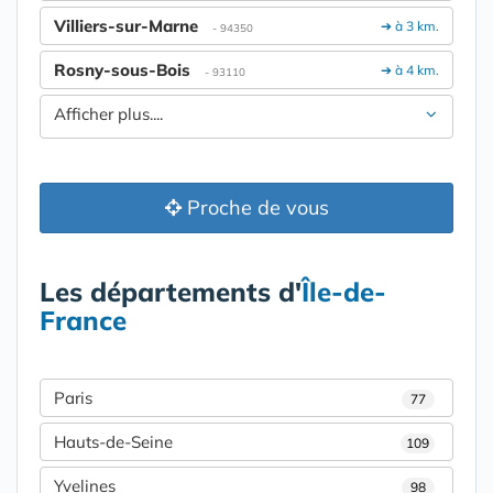
Villiers-sur-Marne
➔ à 3 km.
- 94350
Rosny-sous-Bois
➔ à 4 km.
- 93110
Afficher plus....
Proche de vous
Les départements d'
Île-de-
France
Paris
77
Hauts-de-Seine
109
Yvelines
98