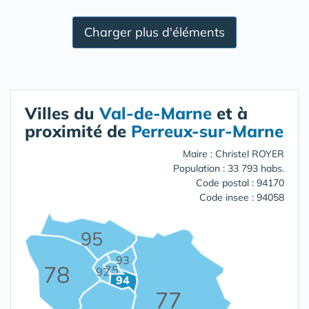
Charger plus d'éléments
Villes du
Val-de-Marne
et à
proximité de
Perreux-sur-Marne
Maire : Christel ROYER
Population : 33 793 habs.
Code postal : 94170
Code insee : 94058
95
93
78
75
92
94
77