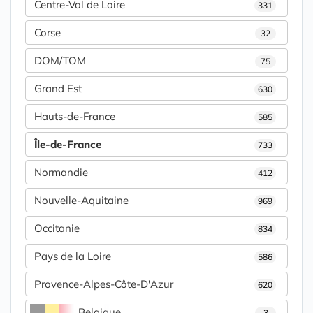
Centre-Val de Loire
331
Corse
32
DOM/TOM
75
Grand Est
630
Hauts-de-France
585
Île-de-France
733
Normandie
412
Nouvelle-Aquitaine
969
Occitanie
834
Pays de la Loire
586
Provence-Alpes-Côte-D'Azur
620
Belgique
3