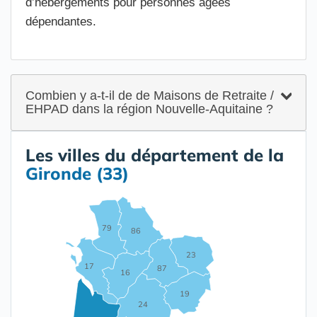
d’hébergements pour personnes âgées
dépendantes.
Combien y a-t-il de de Maisons de Retraite /
EHPAD dans la région Nouvelle-Aquitaine ?
Les villes du département de la
Gironde (33)
79
86
23
17
87
16
19
24