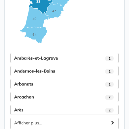
33
47
40
64
Ambarès-et-Lagrave
1
Andernos-les-Bains
1
Arbanats
1
Arcachon
7
Arès
2
Afficher plus...