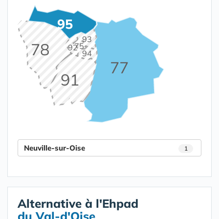
95
93
78
75
92
94
77
91
Neuville-sur-Oise
1
Alternative à l'Ehpad
du Val-d'Oise