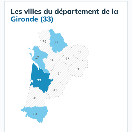
Les villes du département de la
Gironde (33)
79
86
23
17
87
16
19
24
33
47
40
64