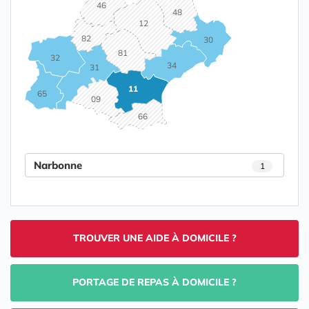
46
48
12
82
30
81
32
34
31
11
65
09
66
Narbonne
1
TROUVER UNE AIDE À DOMICILE ?
PORTAGE DE REPAS À DOMICILE ?