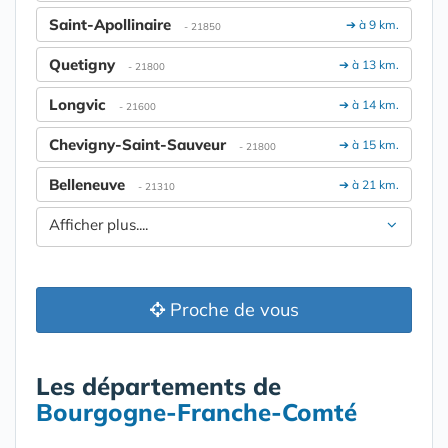
Saint-Apollinaire
➔ à 9 km.
- 21850
Quetigny
➔ à 13 km.
- 21800
Longvic
➔ à 14 km.
- 21600
Chevigny-Saint-Sauveur
➔ à 15 km.
- 21800
Belleneuve
➔ à 21 km.
- 21310
Afficher plus....
Proche de vous
Les départements de
Bourgogne-Franche-Comté