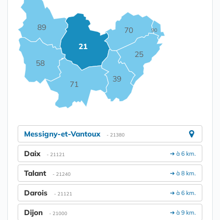
89
70
90
21
25
58
39
71
Messigny-et-Vantoux
- 21380
Daix
➔ à 6 km.
- 21121
Talant
➔ à 8 km.
- 21240
Darois
➔ à 6 km.
- 21121
Dijon
➔ à 9 km.
- 21000