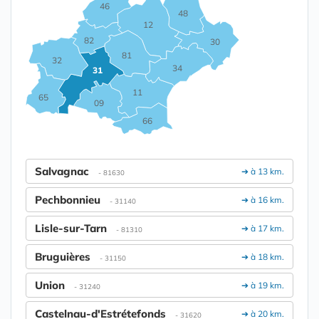
46
48
12
82
30
81
32
34
31
11
65
09
66
Salvagnac
➔ à 13 km.
- 81630
Pechbonnieu
➔ à 16 km.
- 31140
Lisle-sur-Tarn
➔ à 17 km.
- 81310
Bruguières
➔ à 18 km.
- 31150
Union
➔ à 19 km.
- 31240
Castelnau-d'Estrétefonds
➔ à 20 km.
- 31620