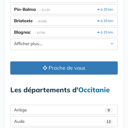
Pin-Balma
➔ à 20 km.
- 31130
Briatexte
➔ à 25 km.
- 81390
Blagnac
➔ à 25 km.
- 31700
Afficher plus....
Proche de vous
Les départements d'
Occitanie
Ariège
9
Aude
13