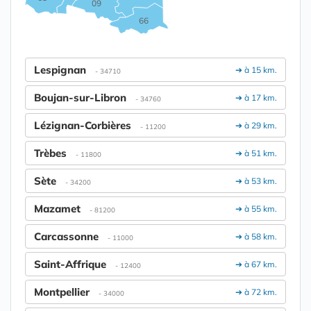
09
66
Lespignan
➔ à 15 km.
- 34710
Boujan-sur-Libron
➔ à 17 km.
- 34760
Lézignan-Corbières
➔ à 29 km.
- 11200
Trèbes
➔ à 51 km.
- 11800
Sète
➔ à 53 km.
- 34200
Mazamet
➔ à 55 km.
- 81200
Carcassonne
➔ à 58 km.
- 11000
Saint-Affrique
➔ à 67 km.
- 12400
Montpellier
➔ à 72 km.
- 34000