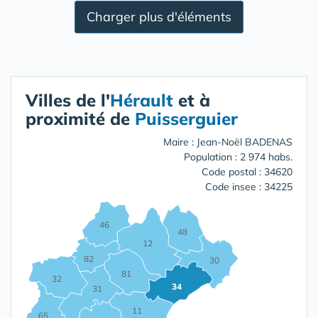
Charger plus d'éléments
Villes de l'
Hérault
et à
proximité de
Puisserguier
Maire : Jean-Noël BADENAS
Population : 2 974 habs.
Code postal : 34620
Code insee : 34225
46
48
12
82
30
81
32
34
31
11
65