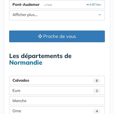
Pont-Audemer
➔ à 87 km.
- 27500
Afficher plus....
Proche de vous
Les départements de
Normandie
Calvados
6
Eure
2
Manche
Orne
4