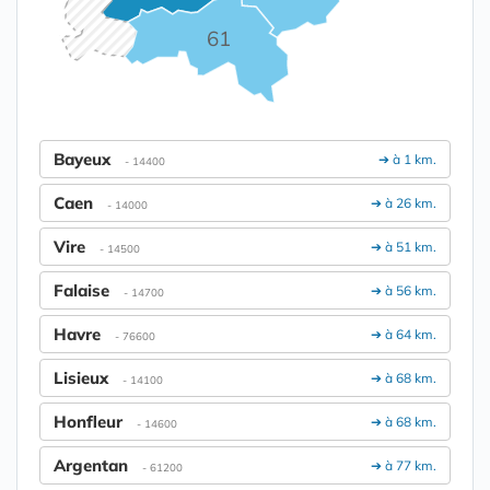
61
Bayeux
➔ à 1 km.
- 14400
Caen
➔ à 26 km.
- 14000
Vire
➔ à 51 km.
- 14500
Falaise
➔ à 56 km.
- 14700
Havre
➔ à 64 km.
- 76600
Lisieux
➔ à 68 km.
- 14100
Honfleur
➔ à 68 km.
- 14600
Argentan
➔ à 77 km.
- 61200