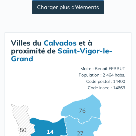
Charger plus d'éléments
Villes du
Calvados
et à
proximité de
Saint-Vigor-le-
Grand
Maire : Benoît FERRUT
Population : 2 464 habs.
Code postal : 14400
Code insee : 14663
76
50
14
27