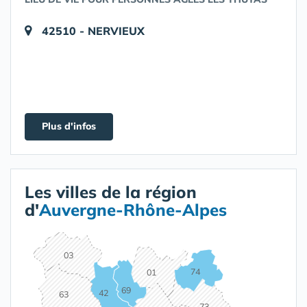
42510 - NERVIEUX
Plus d'infos
Les villes de la région
d'
Auvergne-Rhône-Alpes
03
74
01
69
42
63
73