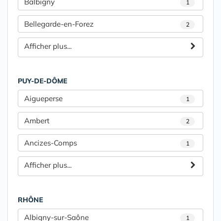
Balbigny
1
Bellegarde-en-Forez
2
Afficher plus...
PUY-DE-DÔME
Aigueperse
1
Ambert
2
Ancizes-Comps
1
Afficher plus...
RHÔNE
Albigny-sur-Saône
1