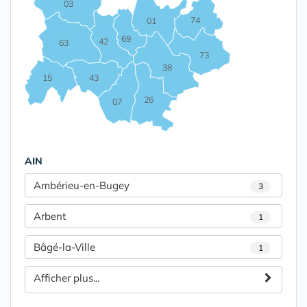
03
74
01
69
42
63
73
38
15
43
26
07
AIN
Ambérieu-en-Bugey
3
Arbent
1
Bâgé-la-Ville
1
Afficher plus...