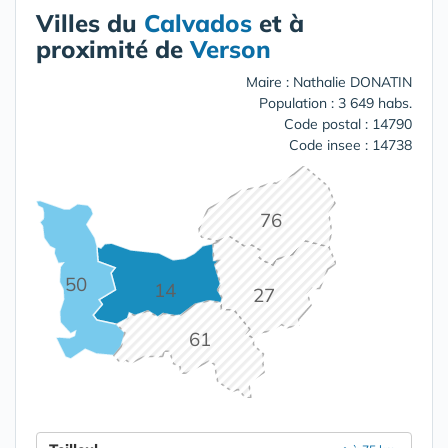
Villes du
Calvados
et à
proximité de
Verson
Maire : Nathalie DONATIN
Population : 3 649 habs.
Code postal : 14790
Code insee : 14738
76
50
14
27
61