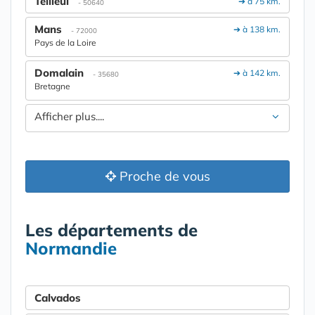
Teilleul
➔ à 75 km.
- 50640
Mans
➔ à 138 km.
- 72000
Pays de la Loire
Domalain
➔ à 142 km.
- 35680
Bretagne
Afficher plus....
Proche de vous
Les départements de
Normandie
Calvados