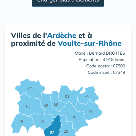
Villes de l'
Ardèche
et à
proximité de
Voulte-sur-Rhône
Maire : Bernard BROTTES
Population : 4 918 habs.
Code postal : 07800
Code insee : 07349
03
74
01
69
42
63
73
38
15
43
26
07