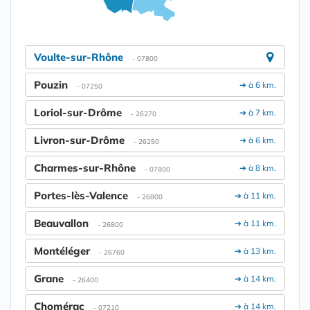
Voulte-sur-Rhône
- 07800
Pouzin
➔ à 6 km.
- 07250
Loriol-sur-Drôme
➔ à 7 km.
- 26270
Livron-sur-Drôme
➔ à 6 km.
- 26250
Charmes-sur-Rhône
➔ à 8 km.
- 07800
Portes-lès-Valence
➔ à 11 km.
- 26800
Beauvallon
➔ à 11 km.
- 26800
Montéléger
➔ à 13 km.
- 26760
Grane
➔ à 14 km.
- 26400
Chomérac
➔ à 14 km.
- 07210