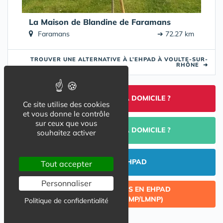
La Maison de Blandine de Faramans
Faramans
➔ 72.27 km
TROUVER UNE ALTERNATIVE À L’EHPAD À VOULTE-SUR-
RHÔNE
➜
TROUVER UNE AIDE À DOMICILE ?
Ce site utilise des cookies
et vous donne le contrôle
sur ceux que vous
PORTAGE DE REPAS À DOMICILE ?
souhaitez activer
INVESTIR EN EHPAD
Tout accepter
Personnaliser
CÉDER UN LOT ACQUIS EN EHPAD
(INVESTISSEMENT LMP/LMNP)
Politique de confidentialité