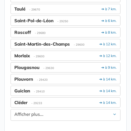
Taulé
➔ à 7 km.
- 29670
Saint-Pol-de-Léon
➔ à 6 km.
- 29250
Roscoff
➔ à 8 km.
- 29680
Saint-Martin-des-Champs
➔ à 12 km.
- 29600
Morlaix
➔ à 12 km.
- 29600
Plougasnou
➔ à 9 km.
- 29630
Plouvorn
➔ à 14 km.
- 29420
Guiclan
➔ à 14 km.
- 29410
Cléder
➔ à 14 km.
- 29233
Afficher plus....