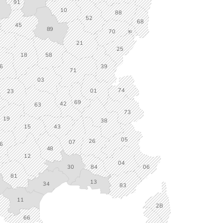
91
10
88
52
68
45
89
70
90
1
21
25
18
58
6
39
71
03
74
01
23
69
42
63
73
19
38
15
43
05
26
07
6
48
12
04
84
30
06
81
13
34
83
11
2B
66