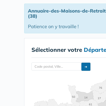
Annuaire-des-Maisons-de-Retraite 
(38)
Patience on y travaille !
Sélectionner votre
Départ
➜
76
50
14
27
61