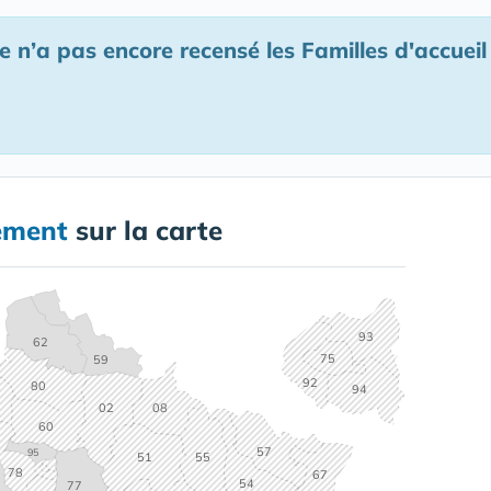
n’a pas encore recensé les Familles d'accuei
ement
sur la carte
93
62
75
59
92
80
94
02
08
60
57
95
55
51
78
67
54
77