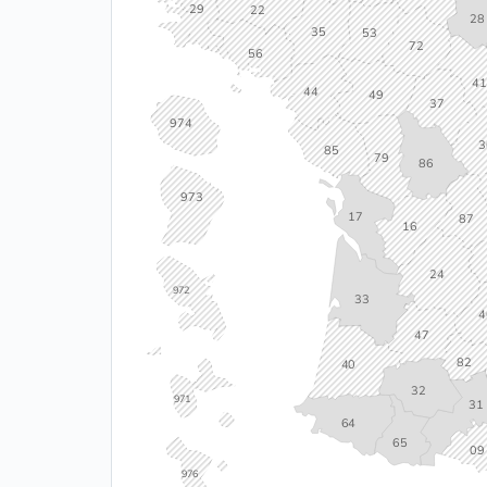
29
22
28
35
53
72
56
4
44
49
37
974
3
85
79
86
973
17
87
16
24
972
33
4
47
82
40
32
971
31
64
65
09
976